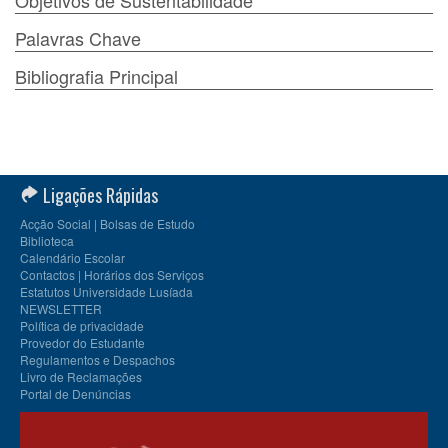
Objetivos de Sustentabilidade
Palavras Chave
Bibliografia Principal
Ligações Rápidas
Acção Social | Bolsas de Estudo
Biblioteca
Calendário Escolar
Contactos | Horários dos Serviços
Estatutos Universidade Lusíada
NEWSLETTER
Política de privacidade
Provedor do Estudante
Regulamentos e Despachos
Livro de Reclamações
Portal de Denúncias