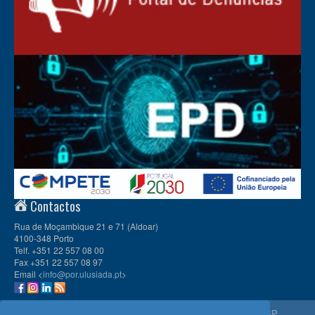
Contactos
Rua de Moçambique 21 e 71 (Aldoar)
4100-348 Porto
Telf. +351 22 557 08 00
Fax +351 22 557 08 97
Email <
info@por.ulusiada.pt
>
© 2026
CIULP
, Universidade Lusíada Porto | Membro da
APESP