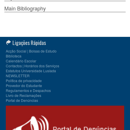
Main Bibliography
Ligações Rápidas
Acção Social | Bolsas de Estudo
Biblioteca
Calendário Escolar
Contactos | Horários dos Serviços
Estatutos Universidade Lusíada
NEWSLETTER
Política de privacidade
Provedor do Estudante
Regulamentos e Despachos
Livro de Reclamações
Portal de Denúncias