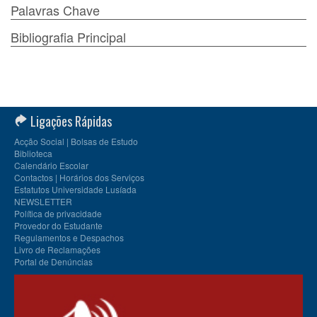
Palavras Chave
Bibliografia Principal
Ligações Rápidas
Acção Social | Bolsas de Estudo
Biblioteca
Calendário Escolar
Contactos | Horários dos Serviços
Estatutos Universidade Lusíada
NEWSLETTER
Política de privacidade
Provedor do Estudante
Regulamentos e Despachos
Livro de Reclamações
Portal de Denúncias