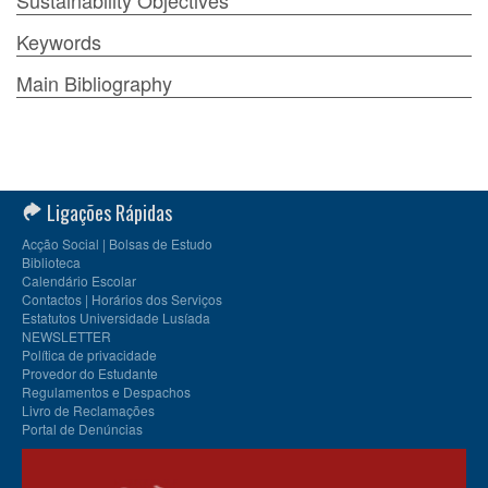
Sustainability Objectives
Keywords
Main Bibliography
Ligações Rápidas
Acção Social | Bolsas de Estudo
Biblioteca
Calendário Escolar
Contactos | Horários dos Serviços
Estatutos Universidade Lusíada
NEWSLETTER
Política de privacidade
Provedor do Estudante
Regulamentos e Despachos
Livro de Reclamações
Portal de Denúncias