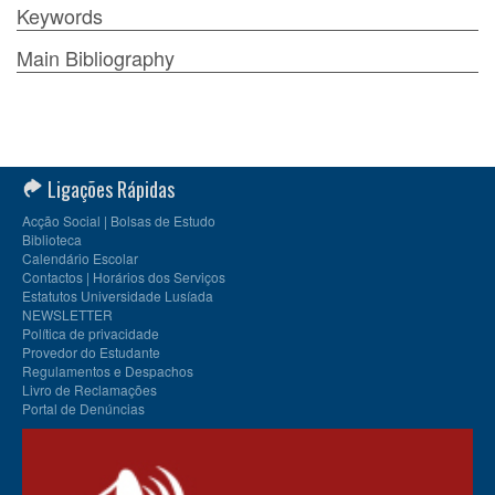
Keywords
Main Bibliography
Ligações Rápidas
Acção Social | Bolsas de Estudo
Biblioteca
Calendário Escolar
Contactos | Horários dos Serviços
Estatutos Universidade Lusíada
NEWSLETTER
Política de privacidade
Provedor do Estudante
Regulamentos e Despachos
Livro de Reclamações
Portal de Denúncias