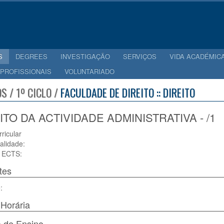
S
DEGREES
INVESTIGAÇÃO
SERVIÇOS
VIDA ACADÉMIC
 PROFISSIONAIS
VOLUNTARIADO
S / 1º CICLO /
FACULDADE DE DIREITO :: DIREITO
ITO DA ACTIVIDADE ADMINISTRATIVA - /1
rricular
alidade:
 ECTS:
tes
:
Horária
 de Ensino