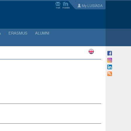
My LUSÍADA
mail
moodle
A
ERASMUS
ALUMNI