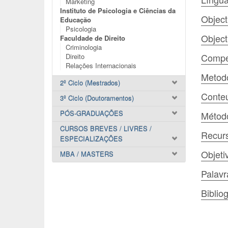
Marketing
Instituto de Psicologia e Ciências da
Object
Educação
Psicologia
Object
Faculdade de Direito
Criminologia
Compet
Direito
Relações Internacionais
Metodo
2º Ciclo (Mestrados)
Conte
3º Ciclo (Doutoramentos)
PÓS-GRADUAÇÕES
Método
CURSOS BREVES / LIVRES /
Recurs
ESPECIALIZAÇÕES
Objeti
MBA / MASTERS
Palav
Bibliog