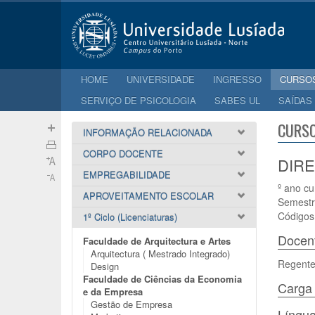
HOME
UNIVERSIDADE
INGRESSO
CURSO
SERVIÇO DE PSICOLOGIA
SABES UL
SAÍDAS
CURSO
INFORMAÇÃO RELACIONADA
CORPO DOCENTE
DIRE
EMPREGABILIDADE
º ano cu
APROVEITAMENTO ESCOLAR
Semestr
Códigos
1º Ciclo (Licenciaturas)
Docen
Faculdade de Arquitectura e Artes
Arquitectura ( Mestrado Integrado)
Regente
Design
Faculdade de Ciências da Economia
Carga 
e da Empresa
Gestão de Empresa
Língua