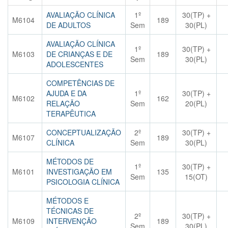
AVALIAÇÃO CLÍNICA
1º
30(TP) +
M6104
189
DE ADULTOS
Sem
30(PL)
AVALIAÇÃO CLÍNICA
1º
30(TP) +
M6103
DE CRIANÇAS E DE
189
Sem
30(PL)
ADOLESCENTES
COMPETÊNCIAS DE
AJUDA E DA
1º
30(TP) +
M6102
162
RELAÇÃO
Sem
20(PL)
TERAPÊUTICA
CONCEPTUALIZAÇÃO
2º
30(TP) +
M6107
189
CLÍNICA
Sem
30(PL)
MÉTODOS DE
1º
30(TP) +
M6101
INVESTIGAÇÃO EM
135
Sem
15(OT)
PSICOLOGIA CLÍNICA
MÉTODOS E
TÉCNICAS DE
2º
30(TP) +
M6109
INTERVENÇÃO
189
Sem
30(PL)