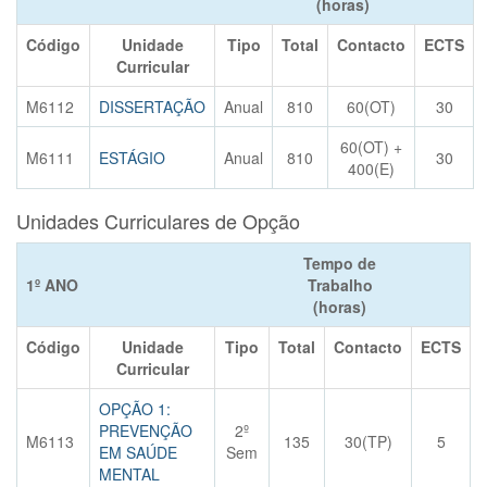
(horas)
Código
Unidade
Tipo
Total
Contacto
ECTS
Curricular
M6112
DISSERTAÇÃO
Anual
810
60(OT)
30
60(OT) +
M6111
ESTÁGIO
Anual
810
30
400(E)
Unidades Curriculares de Opção
Tempo de
1º ANO
Trabalho
(horas)
Código
Unidade
Tipo
Total
Contacto
ECTS
Curricular
OPÇÃO 1:
PREVENÇÃO
2º
M6113
135
30(TP)
5
EM SAÚDE
Sem
MENTAL