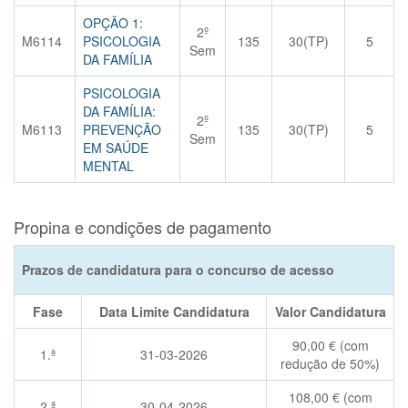
OPÇÃO 1:
2º
M6114
PSICOLOGIA
135
30(TP)
5
Sem
DA FAMÍLIA
PSICOLOGIA
DA FAMÍLIA:
2º
M6113
PREVENÇÃO
135
30(TP)
5
Sem
EM SAÚDE
MENTAL
Propina e condições de pagamento
Prazos de candidatura para o concurso de acesso
Fase
Data Limite Candidatura
Valor Candidatura
90,00 € (com
1.ª
31-03-2026
redução de 50%)
108,00 € (com
2.ª
30-04-2026