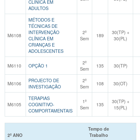
CLÍNICA EM
ADULTOS
MÉTODOS E
TÉCNICAS DE
INTERVENÇÃO
2º
30(TP) +
M6108
189
CLÍNICA EM
Sem
30(PL)
CRIANÇAS E
ADOLESCENTES
2º
M6110
OPÇÃO 1
135
30(TP)
Sem
PROJECTO DE
2º
M6106
108
30(OT)
INVESTIGAÇÃO
Sem
TERAPIAS
1º
30(TP) +
M6105
COGNITIVO-
135
Sem
15(PL)
COMPORTAMENTAIS
Tempo de
2º ANO
Trabalho