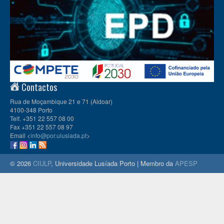
Contactos
Rua de Moçambique 21 e 71 (Aldoar)
4100-348 Porto
Telf. +351 22 557 08 00
Fax +351 22 557 08 97
Email <
info@por.ulusiada.pt
>
© 2026
CIULP
, Universidade Lusíada Porto | Membro da
APESP