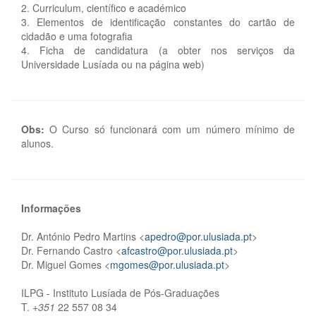
2. Curriculum, científico e académico
3. Elementos de identificação constantes do cartão de
cidadão e uma fotografia
4. Ficha de candidatura (a obter nos serviços da
Universidade Lusíada ou na página web)
Obs:
O Curso só funcionará com um número mínimo de
alunos.
Informações
Dr. António Pedro Martins <
apedro@por.ulusiada.pt
>
Dr. Fernando Castro <
afcastro@por.ulusiada.pt
>
Dr. Miguel Gomes <
mgomes@por.ulusiada.pt
>
ILPG - Instituto Lusíada de Pós-Graduações
T.
+351
22 557 08 34