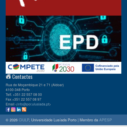
Contactos
Rua de Moçambique 21 e 71 (Aldoar)
4100-348 Porto
Telf. +351 22 557 08 00
Fax +351 22 557 08 97
Email <
info@por.ulusiada.pt
>
© 2026
CIULP
, Universidade Lusíada Porto | Membro da
APESP