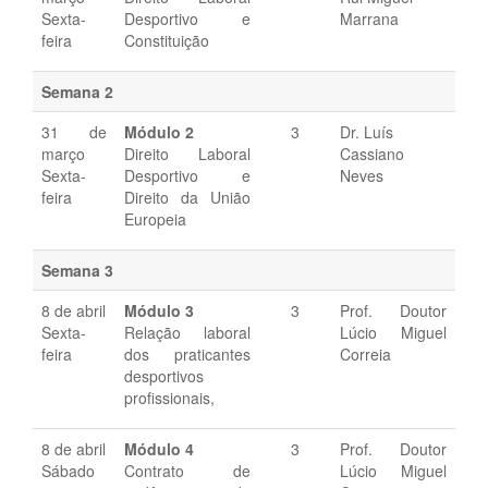
Sexta-
Desportivo e
Marrana
feira
Constituição
Semana 2
31 de
Módulo
2
3
Dr. Luís
março
Direito Laboral
Cassiano
Sexta-
Desportivo e
Neves
feira
Direito da União
Europeia
Semana 3
8 de abril
Módulo
3
3
Prof. Doutor
Sexta-
Relação laboral
Lúcio Miguel
feira
dos praticantes
Correia
desportivos
profissionais,
8 de abril
Módulo
4
3
Prof. Doutor
Sábado
Contrato de
Lúcio Miguel