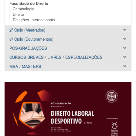
Faculdade de Direito
Criminologia
Direito
Relações Internacionais
2º Ciclo (Mestrados)
3º Ciclo (Doutoramentos)
PÓS-GRADUAÇÕES
CURSOS BREVES / LIVRES / ESPECIALIZAÇÕES
MBA / MASTERS