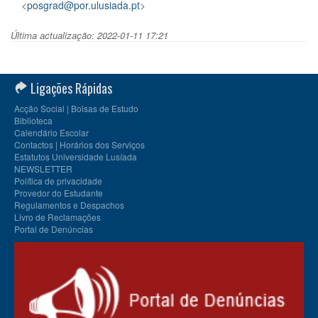
<
posgrad@por.ulusiada.pt
>
Última actualização: 2022-01-11 17:21
Ligações Rápidas
Acção Social | Bolsas de Estudo
Biblioteca
Calendário Escolar
Contactos | Horários dos Serviços
Estatutos Universidade Lusíada
NEWSLETTER
Política de privacidade
Provedor do Estudante
Regulamentos e Despachos
Livro de Reclamações
Portal de Denúncias