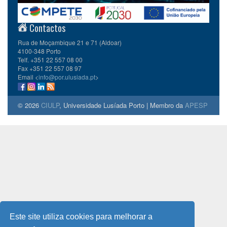
Contactos
Rua de Moçambique 21 e 71 (Aldoar)
4100-348 Porto
Telf. +351 22 557 08 00
Fax +351 22 557 08 97
Email <
info@por.ulusiada.pt
>
© 2026
CIULP
, Universidade Lusíada Porto | Membro da
APESP
Este site utiliza cookies para melhorar a