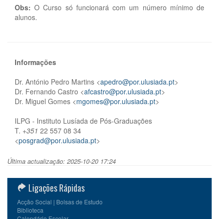
Obs:
O Curso só funcionará com um número mínimo de
alunos.
Informações
Dr. António Pedro Martins <
apedro@por.ulusiada.pt
>
Dr. Fernando Castro <
afcastro@por.ulusiada.pt
>
Dr. Miguel Gomes <
mgomes@por.ulusiada.pt
>
ILPG - Instituto Lusíada de Pós-Graduações
T.
+351
22 557 08 34
<
posgrad@por.ulusiada.pt
>
Última actualização: 2025-10-20 17:24
Ligações Rápidas
Acção Social | Bolsas de Estudo
Biblioteca
Calendário Escolar