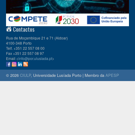
Contactos
Rua de Moçambique 21 e 71 (Aldoar)
4100-348 Porto
Telf. +351 22 557 08 00
Fax +351 22 557 08 97
Email <
info@por.ulusiada.pt
>
© 2026
CIULP
, Universidade Lusíada Porto | Membro da
APESP