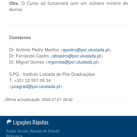
Obs:
O Curso só funcionará com um número mínimo de
alunos.
Contactos
Dr. António Pedro Martins <
apedro@por.ulusiada.pt
>
Dr. Fernando Castro <
afcastro@por.ulusiada.pt
>
Dr. Miguel Gomes <
mgomes@por.ulusiada.pt
>
ILPG - Instituto Lusíada de Pós-Graduações
T.
+351
22 557 08 34
<
posgrad@por.ulusiada.pt
>
Última actualização: 2022-07-21 08:42
Ligações Rápidas
Acção Social | Bolsas de Estudo
Biblioteca