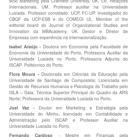
MSc Marketing pela Cranfield University, UK, Lic. Relações
Internacionais, UM. Professor auxiliar na Universidade
Lusíada. Professor convidado: UCP, FC-UP. Investigador do
CBQF da UCP-ESB e do COMEGI UL. Member of the
editorial board do Journal of Organizational Studies and
Innovation da MBAcademy, UK. Gestor e Diretor de
Empresas com experiência na internacionalização.
Isabel Araújo
-
Doutora em Economia pela Faculdade de
Economia da Universidade do Porto, Professora Auxiliar da
Universidade Lusíada no Porto, Professora Adjunta do
ISCAP- Politécnico do Porto
.
Flora Moura
-
Doutorada em Ciências da Educação pela
Universidade de Santiago de Compostela; Licenciada em
Gestão de Recursos Humanos e Psicologia do Trabalho pelo
ISLA – Gaia; Técnica Superior Principal do Quadro da ARS
Norte; Professora da Universidade Lusíada no Porto.
Joel Vaz
-
Doutor em Marketing e Estratégia pela
Universidade do Minho, licenciado em Contabilidade e
Administração pelo ISCAP e Professor Auxiliar na
Universidade Lusíada no Porto.
Fernando Cardoso
- Mestre em Finanças pela