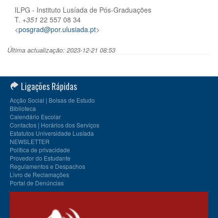
ILPG - Instituto Lusíada de Pós-Graduações
T.
+351
22 557 08 34
<
posgrad@por.ulusiada.pt
>
Última actualização: 2023-12-21 08:53
Ligações Rápidas
Acção Social | Bolsas de Estudo
Biblioteca
Calendário Escolar
Contactos | Horários dos Serviços
Estatutos Universidade Lusíada
NEWSLETTER
Política de privacidade
Provedor do Estudante
Regulamentos e Despachos
Livro de Reclamações
Portal de Denúncias