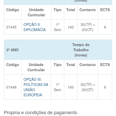
(horas)
Código
Unidade
Tipo
Total
Contacto
ECTS
Curricular
OPÇÃO II:
1º
30(TP) +
07445
160
6
DIPLOMACIA
Sem
20(OT)
Tempo de
3º ANO
Trabalho
(horas)
Código
Unidade
Tipo
Total
Contacto
ECTS
Curricular
OPÇÃO III:
POLÍTICAS DA
1º
30(TP) +
07448
160
6
UNIÃO
Sem
20(OT)
EUROPEIA
Propina e condições de pagamento