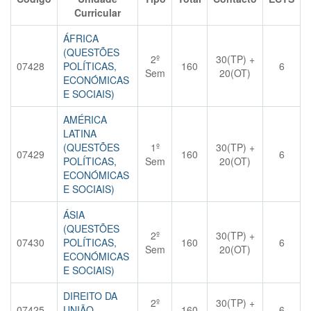
Curricular
ÁFRICA
(QUESTÕES
2º
30(TP) +
07428
POLÍTICAS,
160
6
Sem
20(OT)
ECONÓMICAS
E SOCIAIS)
AMÉRICA
LATINA
(QUESTÕES
1º
30(TP) +
07429
160
6
POLÍTICAS,
Sem
20(OT)
ECONÓMICAS
E SOCIAIS)
ÁSIA
(QUESTÕES
2º
30(TP) +
07430
POLÍTICAS,
160
6
Sem
20(OT)
ECONÓMICAS
E SOCIAIS)
DIREITO DA
2º
30(TP) +
07425
UNIÃO
160
6