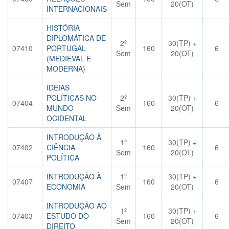
Sem
20(OT)
INTERNACIONAIS
HISTÓRIA
DIPLOMÁTICA DE
2º
30(TP) +
07410
PORTUGAL
160
6
Sem
20(OT)
(MEDIEVAL E
MODERNA)
IDEIAS
POLÍTICAS NO
2º
30(TP) +
07404
160
6
MUNDO
Sem
20(OT)
OCIDENTAL
INTRODUÇÃO À
1º
30(TP) +
07402
CIÊNCIA
160
6
Sem
20(OT)
POLÍTICA
INTRODUÇÃO À
1º
30(TP) +
07407
160
6
ECONOMIA
Sem
20(OT)
INTRODUÇÃO AO
1º
30(TP) +
07403
ESTUDO DO
160
6
Sem
20(OT)
DIREITO