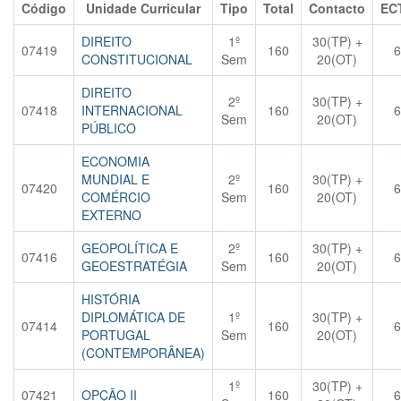
Código
Unidade Curricular
Tipo
Total
Contacto
EC
DIREITO
1º
30(TP) +
07419
160
6
CONSTITUCIONAL
Sem
20(OT)
DIREITO
2º
30(TP) +
07418
INTERNACIONAL
160
6
Sem
20(OT)
PÚBLICO
ECONOMIA
MUNDIAL E
2º
30(TP) +
07420
160
6
COMÉRCIO
Sem
20(OT)
EXTERNO
GEOPOLÍTICA E
2º
30(TP) +
07416
160
6
GEOESTRATÉGIA
Sem
20(OT)
HISTÓRIA
DIPLOMÁTICA DE
1º
30(TP) +
07414
160
6
PORTUGAL
Sem
20(OT)
(CONTEMPORÂNEA)
1º
30(TP) +
07421
OPÇÃO II
160
6