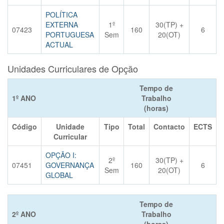
POLÍTICA
EXTERNA
1º
30(TP) +
07423
160
6
PORTUGUESA
Sem
20(OT)
ACTUAL
Unidades Curriculares de Opção
Tempo de
1º ANO
Trabalho
(horas)
Código
Unidade
Tipo
Total
Contacto
ECTS
Curricular
OPÇÃO I:
2º
30(TP) +
07451
GOVERNANÇA
160
6
Sem
20(OT)
GLOBAL
Tempo de
2º ANO
Trabalho