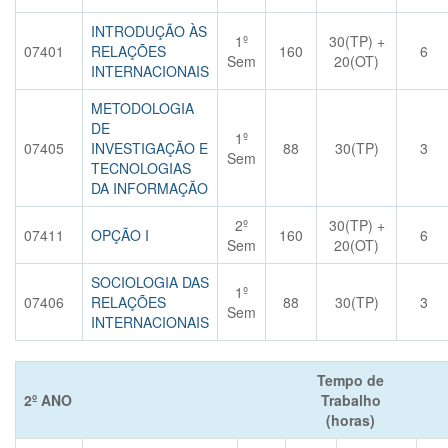
INTRODUÇÃO ÀS
1º
30(TP) +
07401
RELAÇÕES
160
6
Sem
20(OT)
INTERNACIONAIS
METODOLOGIA
DE
1º
07405
INVESTIGAÇÃO E
88
30(TP)
3
Sem
TECNOLOGIAS
DA INFORMAÇÃO
2º
30(TP) +
07411
OPÇÃO I
160
6
Sem
20(OT)
SOCIOLOGIA DAS
1º
07406
RELAÇÕES
88
30(TP)
3
Sem
INTERNACIONAIS
Tempo de
2º ANO
Trabalho
(horas)