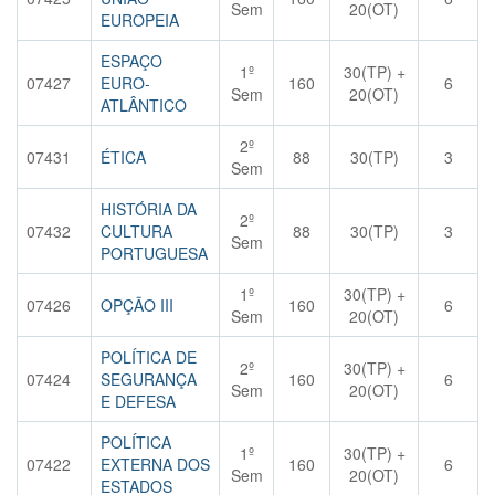
Sem
20(OT)
EUROPEIA
ESPAÇO
1º
30(TP) +
07427
EURO-
160
6
Sem
20(OT)
ATLÂNTICO
2º
07431
ÉTICA
88
30(TP)
3
Sem
HISTÓRIA DA
2º
07432
CULTURA
88
30(TP)
3
Sem
PORTUGUESA
1º
30(TP) +
07426
OPÇÃO III
160
6
Sem
20(OT)
POLÍTICA DE
2º
30(TP) +
07424
SEGURANÇA
160
6
Sem
20(OT)
E DEFESA
POLÍTICA
1º
30(TP) +
07422
EXTERNA DOS
160
6
Sem
20(OT)
ESTADOS