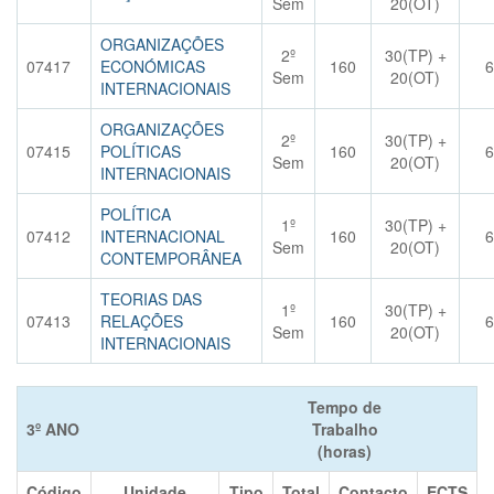
Sem
20(OT)
ORGANIZAÇÕES
2º
30(TP) +
07417
ECONÓMICAS
160
6
Sem
20(OT)
INTERNACIONAIS
ORGANIZAÇÕES
2º
30(TP) +
07415
POLÍTICAS
160
6
Sem
20(OT)
INTERNACIONAIS
POLÍTICA
1º
30(TP) +
07412
INTERNACIONAL
160
6
Sem
20(OT)
CONTEMPORÂNEA
TEORIAS DAS
1º
30(TP) +
07413
RELAÇÕES
160
6
Sem
20(OT)
INTERNACIONAIS
Tempo de
3º ANO
Trabalho
(horas)
Código
Unidade
Tipo
Total
Contacto
ECTS