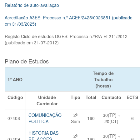
Relatório de auto-avaliação
Acreditação A3ES: Processo n.º ACEF/2425/0026851 (publicado
em 31/03/2025)
Registo Ciclo de estudos DGES: Processo n.ºR/A-Ef 211/2012
(publicado em 31-07-2012)
Plano de Estudos
Tempo de
1º ANO
Trabalho
(horas)
Código
Unidade
Tipo
Total
Contacto
ECTS
Curricular
COMUNICAÇÃO
2º
30(TP) +
07408
160
6
POLÍTICA
Sem
20(OT)
HISTÓRIA DAS
2º
30(TP) +
07409
RELAÇÕES
160
6