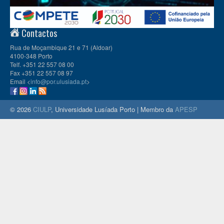
Contactos
Rua de Moçambique 21 e 71 (Aldoar)
4100-348 Porto
Telf. +351 22 557 08 00
Fax +351 22 557 08 97
Email <
info@por.ulusiada.pt
>
© 2026
CIULP
, Universidade Lusíada Porto | Membro da
APESP