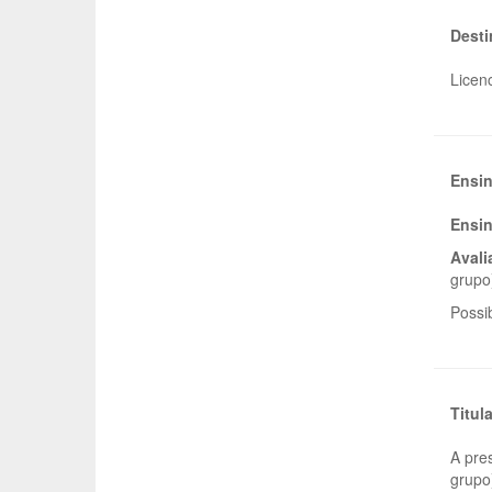
Desti
Licenc
Ensin
Ensi
Aval
grupo
Possi
Titul
A pre
grupo