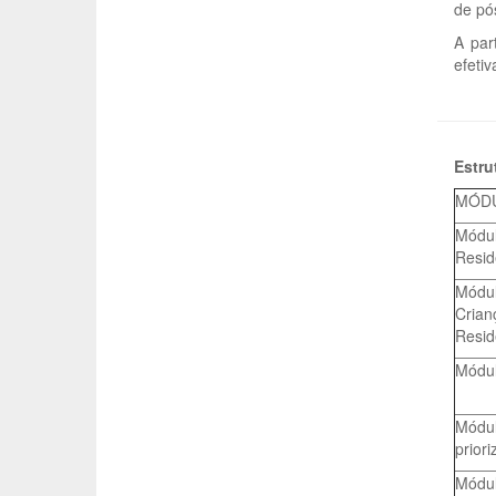
de pó
A par
efeti
Estru
MÓD
Módul
Resid
Módul
Crian
Resid
Módul
Módul
prior
Módul