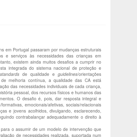
ens em Portugal passaram por mudanças estruturais
sos e serviços às necessidades das crianças em
tanto, existem ainda muitos desafios a cumprir no
ta integrada do sistema nacional de proteção e
s
standards
de qualidade e
guidelines
/orientações
de melhoria contínua, a qualidade das CA está
ção das necessidades individuais de cada criança,
istória pessoal, dos recursos físicos e humanos das
entos. O desafio é, pois, dar resposta integral e
ormativas, emocionais/afetivas, sociais/relacionais
nças e jovens acolhidos, divulgando, esclarecendo,
eguindo contrabalançar adequadamente o direito à
l para o assumir de um modelo de intervenção que
avaliação de necessidades realizada, suportada num