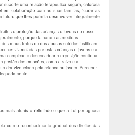
r suporte uma relação terapêutica segura, calorosa
el em colaboração com as suas famílias, “curar as
um futuro que lhes permita desenvolver integralmente
eitos e proteção das crianças e jovens no nosso
 geralmente, porque falharam as medidas
 dos maus-tratos ou dos abusos sofridos justificam
ecoces vivenciadas por estas crianças e jovens e a
auma-complexo e desencadear a exposição contínua
 na gestão das emoções, como a raiva e a
 a dor vivenciada pela criança ou jovem. Perceber
adequadamente.
s mais atuais e refletindo o que a Lei portuguesa
elo com o reconhecimento gradual dos direitos das