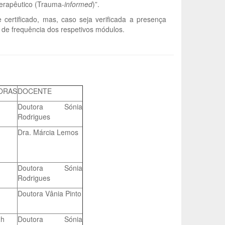
erapêutico (Trauma-
informed
)”.
certificado, mas, caso seja verificada a presença
de frequência dos respetivos módulos.
ORAS
DOCENTE
h
Doutora Sónia
Rodrigues
h
Dra. Márcia Lemos
h
Doutora Sónia
Rodrigues
h
Doutora Vânia Pinto
2h
Doutora Sónia