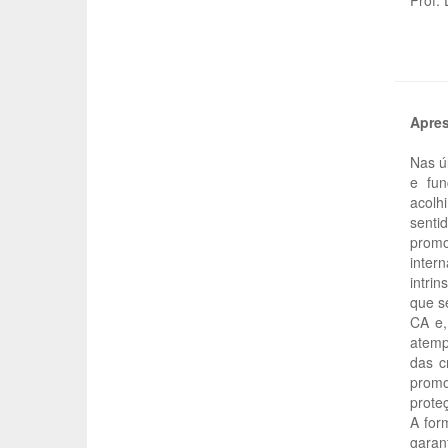
Apre
Nas ú
e fun
acolh
senti
prom
inter
intri
que s
CA e,
atemp
das c
promo
proteç
A for
garan