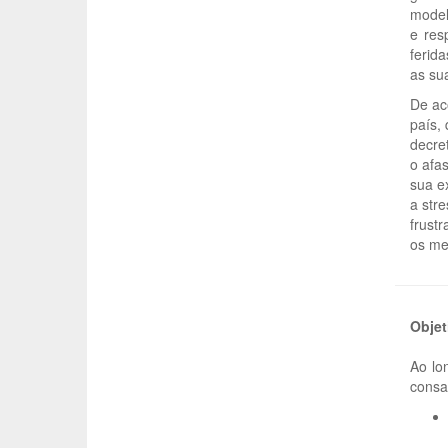
model
e res
ferid
as su
De ac
país,
decre
o afa
sua e
a str
frust
os me
Objet
Ao lo
consa