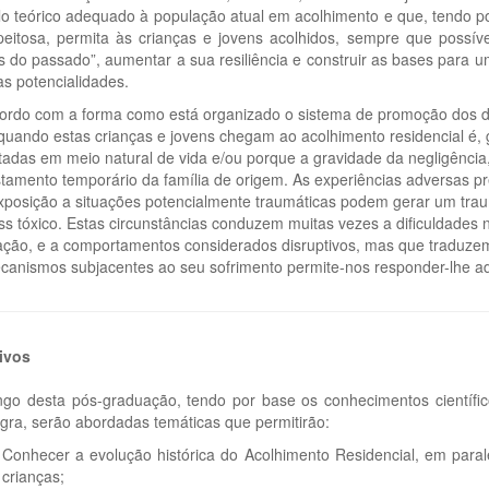
o teórico adequado à população atual em acolhimento e que, tendo po
peitosa, permita às crianças e jovens acolhidos, sempre que possív
as do passado”, aumentar a sua resiliência e construir as bases para 
as potencialidades.
ordo com a forma como está organizado o sistema de promoção dos dir
 quando estas crianças e jovens chegam ao acolhimento residencial é,
tadas em meio natural de vida e/ou porque a gravidade da negligência,
stamento temporário da família de origem. As experiências adversas pr
xposição a situações potencialmente traumáticas podem gerar um tr
ess tóxico. Estas circunstâncias conduzem muitas vezes a dificuldades
ração, e a comportamentos considerados disruptivos, mas que traduzem
canismos subjacentes ao seu sofrimento permite-nos responder-lhe 
ivos
ngo desta pós-graduação, tendo por base os conhecimentos científico
gra, serão abordadas temáticas que permitirão:
Conhecer a evolução histórica do Acolhimento Residencial, em paral
crianças;