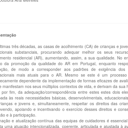
sentação
ltimas três décadas, as casas de acolhimento (CA) de crianças e jov
cionais substanciais, procurando adequar melhor os seus recur
imento residencial (AR), aumentando, assim, a sua qualidade. No en
do da promoção da qualidade do AR em Portugal, enquanto respos
oção, de modo a corresponder aos padrões de exigência do
nacionais mais atuais para o AR. Mesmo se este é um processo 
nsecamente dependente da implementação de formas eficazes de avalia
e manifestam nos seus múltiplos contextos de vida, e derivam da sua h
 por fim, da adequação/correspondência entre estes estes dois elem
ada às reais necessidades básicas, desenvolvimentais, educacionais/f
rianças e jovens e, simultaneamente, respeitar os direitos das cria
vendo, apoiando e incentivando o exercício desses direitos e cons
ão e à participação.
mação e atualização contínua das equipas de cuidadores é essencia
ta uma atuação intencionalizada, coerente, articulada e ajustada à 