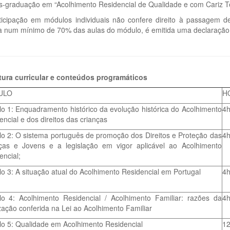
s-graduação em “Acolhimento Residencial de Qualidade e com Cariz T
ticipação em módulos individuais não confere direito à passagem de 
va num mínimo de 70% das aulas do módulo, é emitida uma declaração 
tura curricular e conteúdos programáticos
ULO
H
o 1: Enquadramento histórico da evolução histórica do Acolhimento
4
encial e dos direitos das crianças
o 2: O sistema português de promoção dos Direitos e Proteção das
4
ças e Jovens e a legislação em vigor aplicável ao Acolhimento
encial;
o 3: A situação atual do Acolhimento Residencial em Portugal
4
o 4: Acolhimento Residencial / Acolhimento Familiar: razões da
4
ização conferida na Lei ao Acolhimento Familiar
o 5: Qualidade em Acolhimento Residencial
1