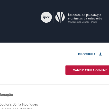
BROCHURA
CANDIDATURA ON-LINE
denação
 Doutora Sónia Rodrigues
 Doutora Ana Meireles