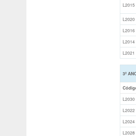
L2015
L2020
L2016
L2014
L2021
3º AN
Códig
L2030
L2022
L2024
L2028