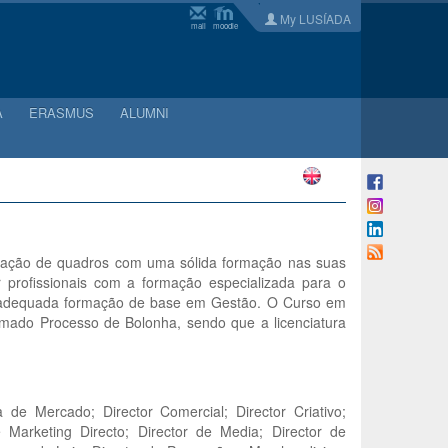
My LUSÍADA
mail
moodle
A
ERASMUS
ALUMNI
aração de quadros com uma sólida formação nas suas
r profissionais com a formação especializada para o
ma adequada formação de base em Gestão. O Curso em
hamado Processo de Bolonha, sendo que a licenciatura
a de Mercado; Director Comercial; Director Criativo;
 Marketing Directo; Director de Media; Director de