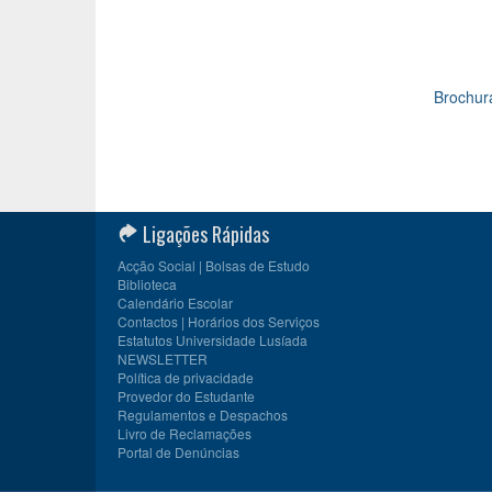
Brochur
Ligações Rápidas
Acção Social | Bolsas de Estudo
Biblioteca
Calendário Escolar
Contactos | Horários dos Serviços
Estatutos Universidade Lusíada
NEWSLETTER
Política de privacidade
Provedor do Estudante
Regulamentos e Despachos
Livro de Reclamações
Portal de Denúncias