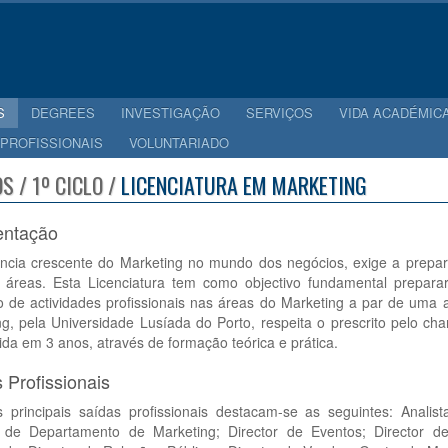
S
DEGREES
INVESTIGAÇÃO
SERVIÇOS
VIDA ACADÉMIC
 PROFISSIONAIS
VOLUNTARIADO
S / 1º CICLO /
LICENCIATURA EM MARKETING
entação
ância crescente do Marketing no mundo dos negócios, exige a prep
s áreas. Esta Licenciatura tem como objectivo fundamental prepara
io de actividades profissionais nas áreas do Marketing a par de u
ng, pela Universidade Lusíada do Porto, respeita o prescrito pelo c
ida em 3 anos, através de formação teórica e prática.
 Profissionais
s principais saídas profissionais destacam-se as seguintes: Analist
r de Departamento de Marketing; Director de Eventos; Director de