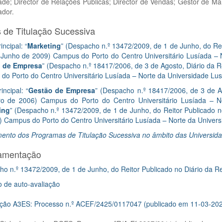
ade; Director de Relações Públicas; Director de Vendas; Gestor de M
ador.
 de Titulação Sucessiva
incipal: “
Marketing
” (Despacho n.º 13472/2009, de 1 de Junho, do Reit
 Junho de 2009) Campus do Porto do Centro Universitário Lusíada – 
 de Empresa
” (Despacho n.º 18417/2006, de 3 de Agosto, Diário da R
do Porto do Centro Universitário Lusíada – Norte da Universidade Lu
incipal: “
Gestão de Empresa
” (Despacho n.º 18417/2006, de 3 de Ag
o de 2006) Campus do Porto do Centro Universitário Lusíada – N
ing
” (Despacho n.º 13472/2009, de 1 de Junho, do Reitor Publicado no
 Campus do Porto do Centro Universitário Lusíada – Norte da Univers
ento dos Programas de Titulação Sucessiva no âmbito das Universid
amentação
o n.º 13472/2009, de 1 de Junho, do Reitor Publicado no Diário da Re
o de auto-avaliação
ação A3ES: Processo n.º ACEF/2425/0117047 (publicado em 11-03-20