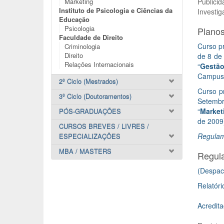
Marketing
Publicid
Instituto de Psicologia e Ciências da
Investig
Educação
Psicologia
Planos
Faculdade de Direito
Curso pr
Criminologia
Direito
de 8 de
Relações Internacionais
“
Gestão
Campus 
2º Ciclo (Mestrados)
Curso pr
3º Ciclo (Doutoramentos)
Setembr
“
Market
PÓS-GRADUAÇÕES
de 2009)
CURSOS BREVES / LIVRES /
Regulam
ESPECIALIZAÇÕES
MBA / MASTERS
Regul
(Despach
Relatóri
Acredit