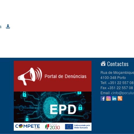
a
Contactos
Rua de Moçambique 
4100-348 Porto
Telf. +351 22 557 08
Fax +351 22 557 08
Email <
info@por.ulu