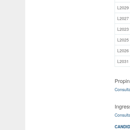
L2029
L2027
L2023
L2025
L2026
L2031
Propin
Consult
Ingres
Consult
CANDID