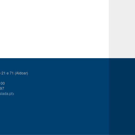
21 e 71 (Aldoar)
 00
 97
siada.pt
>