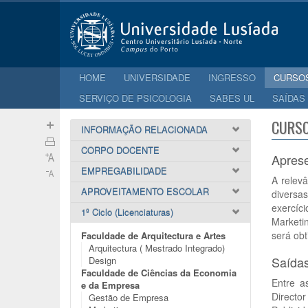
HOME
UNIVERSIDADE
INGRESSO
CURSO
SERVIÇO DE PSICOLOGIA
SABES UL
SAÍDAS
CURSO
INFORMAÇÃO RELACIONADA
CORPO DOCENTE
Apres
EMPREGABILIDADE
A relev
APROVEITAMENTO ESCOLAR
diversa
exercíc
1º Ciclo (Licenciaturas)
Marketi
será obt
Faculdade de Arquitectura e Artes
Arquitectura ( Mestrado Integrado)
Saídas
Design
Faculdade de Ciências da Economia
Entre a
e da Empresa
Directo
Gestão de Empresa