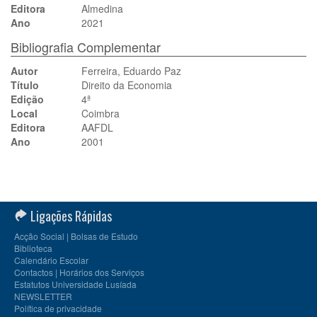
Editora
Almedina
Ano
2021
Bibliografia Complementar
Autor
Ferreira, Eduardo Paz
Título
Direito da Economia
Edição
4ª
Local
Coimbra
Editora
AAFDL
Ano
2001
Ligações Rápidas
Acção Social | Bolsas de Estudo
Biblioteca
Calendário Escolar
Contactos | Horários dos Serviços
Estatutos Universidade Lusíada
NEWSLETTER
Política de privacidade