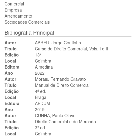
Comercial
Empresa
Arrendamento
Sociedades Comerciais
Bibliografia Principal
Autor
ABREU, Jorge Coutinho
Título
Curso de Direito Comercial, Vols. I e II
Edição
13ª
Local
Coimbra
Editora
Almedina
Ano
2022
Autor
Morais, Fernando Gravato
Título
Manual de Direito Comercial
Edição
4ª ed.
Local
Braga
Editora
AEDUM
Ano
2019
Autor
CUNHA, Paulo Olavo
Título
Direito Comercial e do Mercado
Edição
3ª ed.
Local
Coimbra