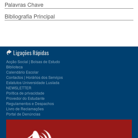
Palavras Chave
Bibliografia Principal
Ligações Rápidas
Acção Social | Bolsas de Estudo
Biblioteca
Calendário Escolar
Contactos | Horários dos Serviços
Estatutos Universidade Lusíada
NEWSLETTER
Política de privacidade
Provedor do Estudante
Regulamentos e Despachos
Livro de Reclamações
Portal de Denúncias