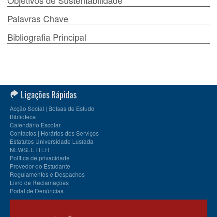
Objetivos de Sustentabilidade
Palavras Chave
Bibliografia Principal
Ligações Rápidas
Acção Social | Bolsas de Estudo
Biblioteca
Calendário Escolar
Contactos | Horários dos Serviços
Estatutos Universidade Lusíada
NEWSLETTER
Política de privacidade
Provedor do Estudante
Regulamentos e Despachos
Livro de Reclamações
Portal de Denúncias