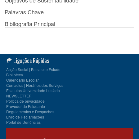
Objetivos de Sustentabilidade
Palavras Chave
Bibliografia Principal
Ligações Rápidas
Acção Social | Bolsas de Estudo
Biblioteca
Calendário Escolar
Contactos | Horários dos Serviços
Estatutos Universidade Lusíada
NEWSLETTER
Política de privacidade
Provedor do Estudante
Regulamentos e Despachos
Livro de Reclamações
Portal de Denúncias