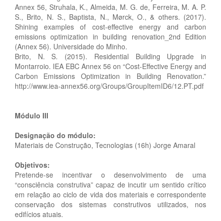
Annex 56, Struhala, K., Almeida, M. G. de, Ferreira, M. A. P.
S., Brito, N. S., Baptista, N., Mørck, O., & others. (2017).
Shining examples of cost-effective energy and carbon
emissions optimization in building renovation_2nd Edition
(Annex 56). Universidade do Minho.
Brito, N. S. (2015). Residential Building Upgrade in
Montarroio. IEA EBC Annex 56 on “Cost-Effective Energy and
Carbon Emissions Optimization in Building Renovation.”
http://www.iea-annex56.org/Groups/GroupItemID6/12.PT.pdf
Módulo III
Designação do módulo:
Materiais de Construção, Tecnologias (16h) Jorge Amaral
Objetivos:
Pretende-se incentivar o desenvolvimento de uma
“consciência construtiva” capaz de incutir um sentido crítico
em relação ao ciclo de vida dos materiais e correspondente
conservação dos sistemas construtivos utilizados, nos
edifícios atuais.