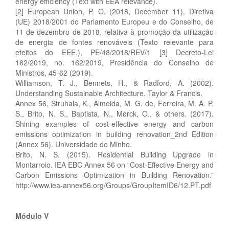
energy efficiency (Text with EEA relevance).
[2] European Union, P. O. (2018, December 11). Diretiva
(UE) 2018/2001 do Parlamento Europeu e do Conselho, de
11 de dezembro de 2018, relativa à promoção da utilização
de energia de fontes renováveis (Texto relevante para
efeitos do EEE.), PE/48/2018/REV/1 [3] Decreto-Lei
162/2019, no. 162/2019, Presidência do Conselho de
Ministros, 45-62 (2019).
Williamson, T. J., Bennets, H., & Radford, A. (2002).
Understanding Sustainable Architecture. Taylor & Francis.
Annex 56, Struhala, K., Almeida, M. G. de, Ferreira, M. A. P.
S., Brito, N. S., Baptista, N., Mørck, O., & others. (2017).
Shining examples of cost-effective energy and carbon
emissions optimization in building renovation_2nd Edition
(Annex 56). Universidade do Minho.
Brito, N. S. (2015). Residential Building Upgrade in
Montarroio. IEA EBC Annex 56 on “Cost-Effective Energy and
Carbon Emissions Optimization in Building Renovation.”
http://www.iea-annex56.org/Groups/GroupItemID6/12.PT.pdf
Módulo V