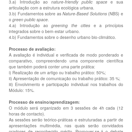
3.a) Introdução ao
nature-friendly public space
e sua
articulação com a estrutura ecológica urbana.
3.b) Fundamentos sobre as
Nature-Based Solutions
(NBS) e
o
green public space
.
4.a) Introdução ao
greening the cities
e a princípios
integrados sobre o bem-estar urbano.
4.b) Fundamentos sobre o desenho urbano bio-climático.
Processo de avaliação:
A avaliação é individual e verificada de modo ponderado e
comparativo, compreendendo uma componente científica
que também poderá conter uma parte prática:
i) Realização de um artigo ou trabalho prático: 50%;
ii) Apresentação de comunicação ou trabalho prático: 35 %;
iii) Envolvimento e participação individual nos trabalhos do
Módulo: 15%.
Processo de ensino/aprendizagem:
O módulo será organizado em 3 sessões de 4h cada (12
horas de contacto).
As sessões serão teórico-práticas e estruturadas a partir de
apresentações multimédia, nas quais serão convidados
oradores de reconhecido mérito. Promover-se-á o debate