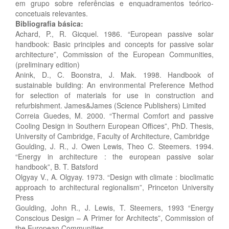
em grupo sobre referências e enquadramentos teórico-
concetuais relevantes.
Bibliografia básica:
Achard, P., R. Gicquel. 1986. “European passive solar
handbook: Basic principles and concepts for passive solar
architecture”, Commission of the European Communities,
(preliminary edition)
Anink, D., C. Boonstra, J. Mak. 1998. Handbook of
sustainable building: An environmental Preference Method
for selection of materials for use in construction and
refurbishment. James&James (Science Publishers) Limited
Correia Guedes, M. 2000. “Thermal Comfort and passive
Cooling Design in Southern European Offices”, PhD. Thesis,
University of Cambridge, Faculty of Architecture, Cambridge
Goulding, J. R., J. Owen Lewis, Theo C. Steemers. 1994.
“Energy in architecture : the european passive solar
handbook”, B. T. Batsford
Olgyay V., A. Olgyay. 1973. “Design with climate : bioclimatic
approach to architectural regionalism”, Princeton University
Press
Goulding, John R., J. Lewis, T. Steemers, 1993 “Energy
Conscious Design – A Primer for Architects”, Commission of
the European Communities