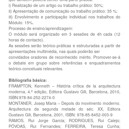
i) Realização de um artigo ou trabalho prático: 50%;
ii) Apresentação de comunicação ou trabalho prático: 35 %;
iii) Envolvimento e participação individual nos trabalhos do
Módulo: 15%.
Processo de ensino/aprendizagem:
O módulo será organizado em 3 sessões de 4h cada (12
horas de contacto).
As sessões serão teórico-práticas e estruturadas a partir de
apresentações multimédia, nas quais poderão ser
convidados oradores de reconhecido mérito. Promover-se-á
o debate em grupo sobre referências e enquadramentos
teórico-concetuais relevantes.
Bibliografia básica:
FRAMPTON, Kenneth – História crítica de la arquitectura
moderna, 4.ª edição, Editora Gustavo Gili, Barcelona, 2010,
ISBN:978-84-252-2274-0
MONTANER, Josep Maria – Depois do movimento moderno.
Arquitectura da segunda metade do séc. XX, Editora
Gustavo Gili, Barcelona, 2001, ISBN: 978-85-8452-003-9
RAMOS, Rui Jorge Garcia; RODRIGUES, Rui Calejo;
PÓVOAS, Rui Fernandes; FERREIRA, Teresa Cunha;