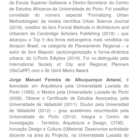
da Escola Superior Gallaecia e Diretor-Secretário do Centro
de Estudos Africanos da Universidade do Porto. Foi coeditor
convidado do número especial 'Formalizing Urban
Methodologies' da revista científica Urban Science Journal
(2018), coeditor do livro Formal Methods in Architecture and
Urbanism da Cambridge Scholars Publishing (2018) – que
alcançou o Top 5 dos livros estrangeiros mais vendidos na
Amazon Brasil, na categoria de Planeamento Regional – e
autor do livro Maputo: (auto)organização e forma-dinâmica
urbana, da U.Porto Edições (2019). Foi co-distinguido pela
International Society of City and Regional Planners
(ISoCaRP) com o Sir Gerd Albers Award.
Jorge Manuel Ferreira de Albuquerque Amaral,
é
licenciado em Arquitetura pela Universidade Lusíada do
Porto (1995), e Mestre pela Universidade Lusíada do Porto
(2008). Obteve o Certificado de Estudos Avançados, pela
Universidade de Valladolid (2011). Doutor pela Universidad
de Valladolid (2012) – grau académico reconhecido pela
Universidade do Porto (2012). Integra o Centro de
Investigação - Território, Arquitetura e Design, CITAD, -
Inovação Design e Cultura (I)Material. Desenvolve actividade
docente na área do Projecto, na Universidade Lusíada do