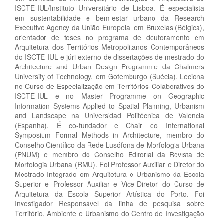
ISCTE-IUL/Instituto Universitário de Lisboa. É especialista
em sustentabilidade e bem-estar urbano da Research
Executive Agency da União Europeia, em Bruxelas (Bélgica),
orientador de teses no programa de doutoramento em
Arquitetura dos Territórios Metropolitanos Contemporâneos
do ISCTE-IUL e júri externo de dissertações de mestrado do
Architecture and Urban Design Programme da Chalmers
University of Technology, em Gotemburgo (Suécia). Leciona
no Curso de Especialização em Territórios Colaborativos do
ISCTE-IUL e no Master Programme on Geographic
Information Systems Applied to Spatial Planning, Urbanism
and Landscape na Universidad Politécnica de Valencia
(Espanha). É co-fundador e Chair do International
Symposium Formal Methods in Architecture, membro do
Conselho Científico da Rede Lusófona de Morfologia Urbana
(PNUM) e membro do Conselho Editorial da Revista de
Morfologia Urbana (RMU). Foi Professor Auxiliar e Diretor do
Mestrado Integrado em Arquitetura e Urbanismo da Escola
Superior e Professor Auxiliar e Vice-Diretor do Curso de
Arquitetura da Escola Superior Artística do Porto. Foi
Investigador Responsável da linha de pesquisa sobre
Território, Ambiente e Urbanismo do Centro de Investigação