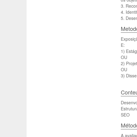
3. Recon
4. Ident
5. Desen
Metodo
Exposiç
E:
1) Estág
OU
2) Proj
OU
3) Diss
Conte
Desenvo
Estrutu
SEO
Método
A avalia