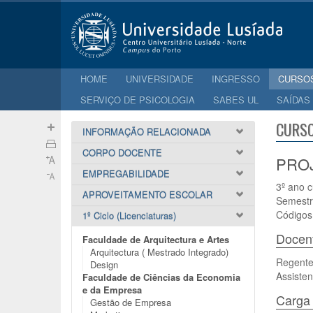
HOME
UNIVERSIDADE
INGRESSO
CURSO
SERVIÇO DE PSICOLOGIA
SABES UL
SAÍDAS
CURSO
INFORMAÇÃO RELACIONADA
CORPO DOCENTE
PROJ
EMPREGABILIDADE
3º ano c
APROVEITAMENTO ESCOLAR
Semestr
Códigos
1º Ciclo (Licenciaturas)
Docen
Faculdade de Arquitectura e Artes
Arquitectura ( Mestrado Integrado)
Regente
Design
Assisten
Faculdade de Ciências da Economia
e da Empresa
Carga 
Gestão de Empresa