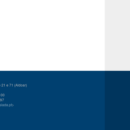
21 e 71 (Aldoar)
 00
 97
siada.pt
>