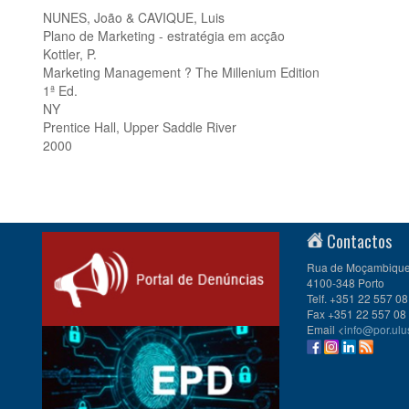
NUNES, João & CAVIQUE, Luis
Plano de Marketing - estratégia em acção
Kottler, P.
Marketing Management ? The Millenium Edition
1ª Ed.
NY
Prentice Hall, Upper Saddle River
2000
Contactos
Rua de Moçambique 
4100-348 Porto
Telf. +351 22 557 08
Fax +351 22 557 08
Email <
info@por.ulu