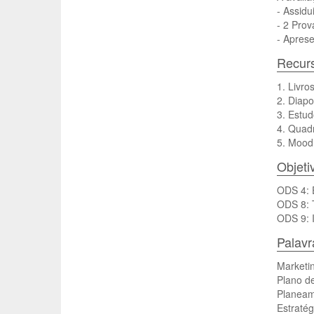
- Assidu
- 2 Prov
- Aprese
Recurs
1. Livro
2. Diapo
3. Estud
4. Quadr
5. Mood
Objeti
ODS 4: 
ODS 8: 
ODS 9: I
Palav
Marketi
Plano d
Planeam
Estratég