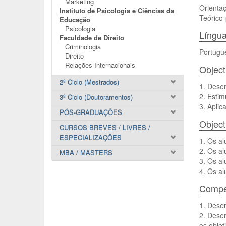
Marketing
Orientaç
Instituto de Psicologia e Ciências da
Teórico-
Educação
Psicologia
Língua
Faculdade de Direito
Criminologia
Portugu
Direito
Relações Internacionais
Object
2º Ciclo (Mestrados)
1. Dese
2. Estim
3º Ciclo (Doutoramentos)
3. Aplic
PÓS-GRADUAÇÕES
Object
CURSOS BREVES / LIVRES /
ESPECIALIZAÇÕES
1. Os al
2. Os al
MBA / MASTERS
3. Os a
4. Os al
Compet
1. Desen
2. Desen
os objet