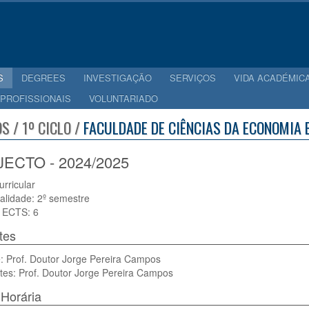
S
DEGREES
INVESTIGAÇÃO
SERVIÇOS
VIDA ACADÉMIC
 PROFISSIONAIS
VOLUNTARIADO
S / 1º CICLO /
FACULDADE DE CIÊNCIAS DA ECONOMIA E
ECTO - 2024/2025
urricular
alidade: 2º semestre
 ECTS: 6
tes
: Prof. Doutor Jorge Pereira Campos
tes: Prof. Doutor Jorge Pereira Campos
Horária