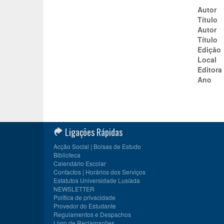
Autor
Título
Autor
Título
Edição
Local
Editora
Ano
Ligações Rápidas
Acção Social | Bolsas de Estudo
Biblioteca
Calendário Escolar
Contactos | Horários dos Serviços
Estatutos Universidade Lusíada
NEWSLETTER
Política de privacidade
Provedor do Estudante
Regulamentos e Despachos
Livro de Reclamações