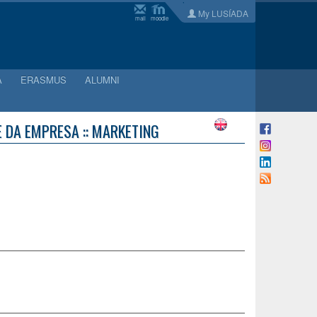
My LUSÍADA
mail
moodle
A
ERASMUS
ALUMNI
 DA EMPRESA :: MARKETING