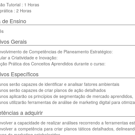
ão Tutorial : 1 Horas
prática : 2 Horas
 de Ensino
ês
ivos Gerais
nvolvimento de Competências de Planeamento Estratégico:
ular a Criatividade e Inovação:
ação Prática dos Conceitos Aprendidos durante o curso:
ivos Específicos
unos serão capazes de identificar e analisar fatores ambientais
unos serão capazes de criar planos de ação detalhados
lunos aplicarão os princípios de segmentação de mercado aprendidos,
unos utilizarão ferramentas de análise de marketing digital para otimiz
ências a adquirir
volver a capacidade de realizar análises recorrendo a ferramentas est
volver a competência para criar planos táticos detalhados, delineand
ivos de marketing estabelecidos