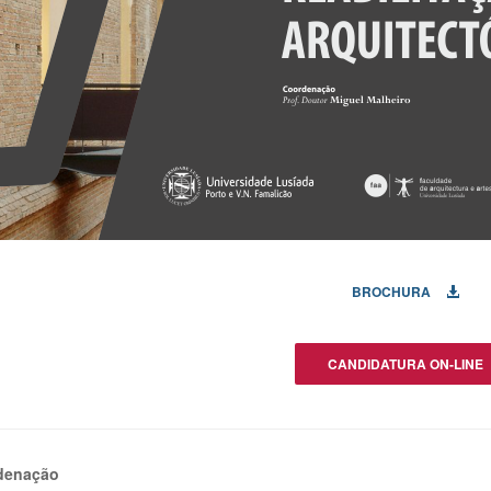
BROCHURA
CANDIDATURA ON-LINE
denação