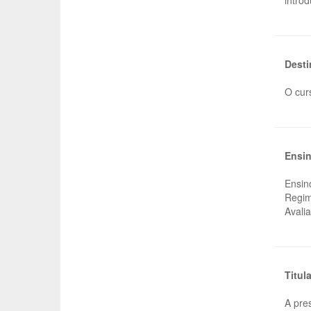
intro
Desti
O cur
Ensin
Ensin
Regim
Avali
Titul
A pre