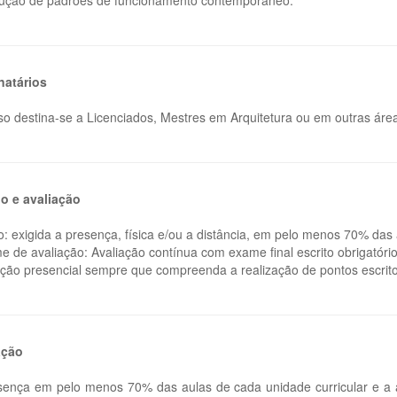
dução de padrões de funcionamento contemporâneo.
natários
so destina-se a Licenciados, Mestres em Arquitetura ou em outras área
o e avaliação
o: exigida a presença, física e/ou a distância, em pelo menos 70% das 
e de avaliação: Avaliação contínua com exame final escrito obrigatório
ação presencial sempre que compreenda a realização de pontos escrito
ação
sença em pelo menos 70% das aulas de cada unidade curricular e a 