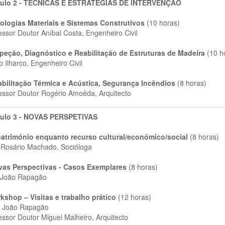
ulo 2 - TÉCNICAS E ESTRATÉGIAS DE INTERVENÇÃO
ologias Materiais e Sistemas Construtivos
(10 horas)
essor Doutor Aníbal Costa, Engenheiro Civil
peção, Diagnóstico e Reabilitação de Estruturas de Madeira
(10 h
o Ilharco, Engenheiro Civil
bilitação Térmica e Acústica, Segurança Incêndios
(8 horas)
essor Doutor Rogério Amoêda, Arquitecto
ulo 3 - NOVAS PERSPETIVAS
atrimónio enquanto recurso cultural/económico/social
(8 horas)
 Rosário Machado, Socióloga
as Perspectivas - Casos Exemplares
(8 horas)
 João Rapagão
kshop – Visitas e trabalho prático
(12 horas)
 João Rapagão
essor Doutor Miguel Malheiro, Arquitecto