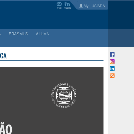
My LUSÍADA
mail
moodle
A
ERASMUS
ALUMNI
ICA