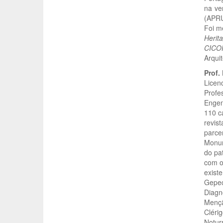
na ve
(APR
Foi m
Herita
CICO
Arquit
Prof.
Licen
Profe
Engenh
110 ca
revis
parce
Monum
do pa
com o
exist
Gepec
Diagn
Mençã
Cléri
Notur