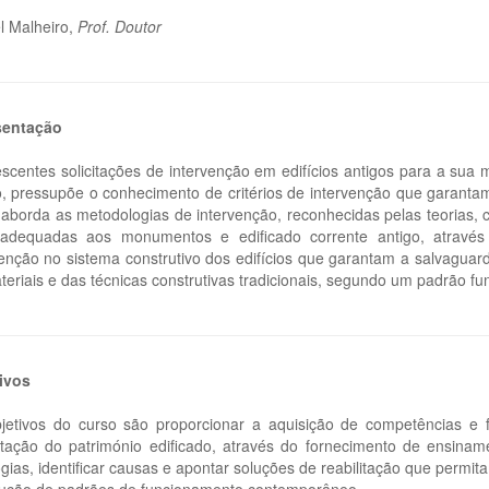
l Malheiro,
Prof. Doutor
sentação
escentes solicitações de intervenção em edifícios antigos para a su
, pressupõe o conhecimento de critérios de intervenção que garantam
 aborda as metodologias de intervenção, reconhecidas pelas teorias, 
adequadas aos monumentos e edificado corrente antigo, através
venção no sistema construtivo dos edifícios que garantam a salvaguar
teriais e das técnicas construtivas tradicionais, segundo um padrão f
ivos
jetivos do curso são proporcionar a aquisição de competências e 
litação do património edificado, através do fornecimento de ensinam
ogias, identificar causas e apontar soluções de reabilitação que perm