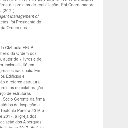
área de projetos de reabilitação. Foi Coordenadora
 (2021).
lligent Management of
tos, foi Presidente do
o) da Ordem dos
a Civil pela FEUP.
lheiro da Ordem dos
 autor de 7 livros e de
nternacionais, 66 em
ngressos nacionais. Em
os Edifícios e
 e reforço estrutural
projetos de colaboração
rço de estruturas
s. Sócio Gerente da firma
latórios de Inspeção e
 Teotónio Pereira 2016 e
 2017, a Igreja dos
sociação dos Albergues
ão Urbana 2017, Palácio