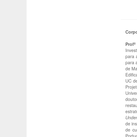
Corp
Profª
Inves
para 
para 
de Ma
Edifi
UC de 
Proje
Unive
douto
restau
estra
Underg
de in
de cu
Portu