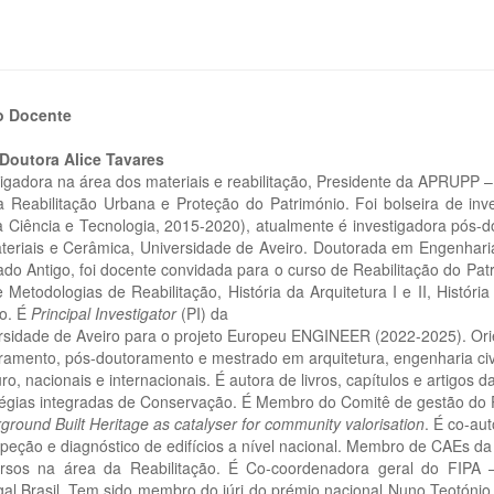
o Docente
 Doutora Alice Tavares
tigadora na área dos materiais e reabilitação, Presidente da APRUPP 
a Reabilitação Urbana e Proteção do Património. Foi bolseira de i
a Ciência e Tecnologia, 2015-2020), atualmente é investigadora pó
teriais e Cerâmica, Universidade de Aveiro. Doutorada em Engenharia
cado Antigo, foi docente convidada para o curso de Reabilitação do Pa
Metodologias de Reabilitação, História da Arquitetura I e II, História
to. É
Principal Investigator
(PI) da
rsidade de Aveiro para o projeto Europeu ENGINEER (2022-2025). Ori
ramento, pós-doutoramento e mestrado em arquitetura, engenharia civ
ro, nacionais e internacionais. É autora de livros, capítulos e artigos 
tégias integradas de Conservação. É Membro do Comitê de gestão do 
round Built Heritage as catalyser for community valorisation
. É co-aut
speção e diagnóstico de edifícios a nível nacional. Membro de CAEs da
rsos na área da Reabilitação. É Co-coordenadora geral do FIPA – 
gal Brasil. Tem sido membro do júri do prémio nacional Nuno Teotónio 