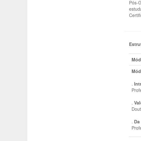
Pós-G
estud
Certi
Estru
Mód
Mód
.
Int
Prof
.
Val
Dout
.
Da 
Prof