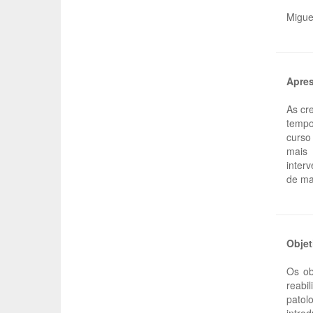
Migue
Apre
As cr
tempo
curso
mais 
inter
de ma
Objet
Os ob
reabi
patol