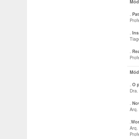
Mód
.
Pat
Prof
.
Ins
Tiag
.
Rea
Prof
Mód
.
O p
Dra.
.
Nov
Arq.
.
Wor
Arq.
Prof