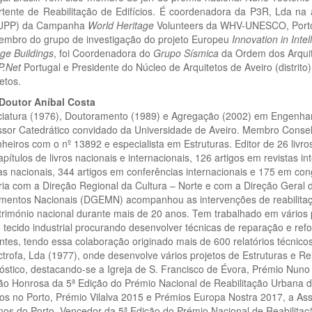
rtente de Reabilitação de Edifícios. É coordenadora da P3R, Lda na 
UPP) da Campanha
World Heritage
Volunteers da WHV-UNESCO, Porto
embro do grupo de investigação do projeto Europeu
Innovation in Inte
ge Buildings
, foi Coordenadora do
Grupo Sísmica
da Ordem dos Arquite
P.Net
Portugal e Presidente do Núcleo de Arquitetos de Aveiro (distrit
etos.
 Doutor Aníbal Costa
ciatura (1976), Doutoramento (1989) e Agregação (2002) em Engenhari
ssor Catedrático convidado da Universidade de Aveiro. Membro Conse
eiros com o nº 13892 e especialista em Estruturas. Editor de 26 livros,
pítulos de livros nacionais e internacionais, 126 artigos em revistas i
tas nacionais, 344 artigos em conferências internacionais e 175 em co
ria com a Direção Regional da Cultura – Norte e com a Direção Geral d
entos Nacionais (DGEMN) acompanhou as intervenções de reabilitação
trimónio nacional durante mais de 20 anos. Tem trabalhado em vários 
 tecido industrial procurando desenvolver técnicas de reparação e refo
entes, tendo essa colaboração originado mais de 600 relatórios técnico
trofa, Lda (1977), onde desenvolve vários projetos de Estruturas e Re
óstico, destacando-se a Igreja de S. Francisco de Évora, Prémio Nuno
o Honrosa da 5ª Edição do Prémio Nacional de Reabilitação Urbana de
gos no Porto, Prémio Vilalva 2015 e Prémios Europa Nostra 2017, a As
nos do Porto, Vencedor da 5ª Edição do Prémio Nacional de Reabilitaç